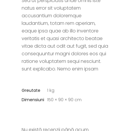
Sed ut perspiciatis unde omnis iste
natus error sit voluptatem
accusantium doloremque
laudantium, totam rem aperiam,
eaque ipsa quae ab illo inventore
veritatis et quasi architecto beatae
vitae dicta aut odit aut fugit, sed quia
consequuntur magni dolores eos qui
ratione voluptatem sequi nesciunt.
sunt explicabo. Nemo enim ipsam
Greutate
1 kg
Dimensiuni
150 × 90 × 90 cm
Nu există recenzii până acum.