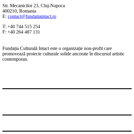
Str. Mecanicilor 23, Cluj-Napoca
400210, Romania
E:
contact@fundatiaintact.ro
T: +40 744 515 254
F: +40 264 487 131
Fundația Culturală Intact este o organizație non-profit care
promovează proiecte culturale solide ancorate în discursul artistic
contemporan.
© 2026 Fundatia Culturala Intact