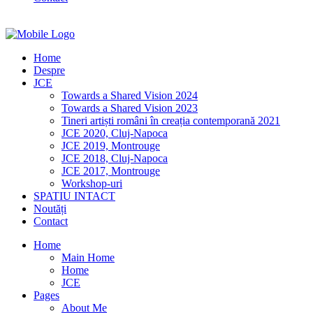
Home
Despre
JCE
Towards a Shared Vision 2024
Towards a Shared Vision 2023
Tineri artiști români în creația contemporană 2021
JCE 2020, Cluj-Napoca
JCE 2019, Montrouge
JCE 2018, Cluj-Napoca
JCE 2017, Montrouge
Workshop-uri
SPATIU INTACT
Noutăți
Contact
Home
Main Home
Home
JCE
Pages
About Me