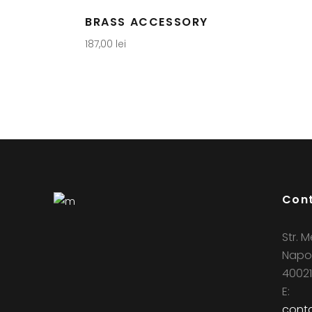
BRASS ACCESSORY
187,00
lei
Con
Str. M
Napo
40021
E:
conta