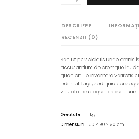
DESCRIERE
INFORMAȚI
RECENZII (0)
Sed ut perspiciatis unde omnis i
accusantium doloremque laudan
quae ab illo inventore veritatis 
odit aut fugit, sed quia conseq
voluptatem sequi nesciunt. sun
Greutate
1 kg
Dimensiuni
150 × 90 × 90 cm