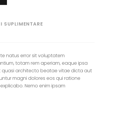
I SUPLIMENTARE
ste natus error sit voluptatem
tium, totam rem aperiam, eaque ipsa
et quasi architecto beatae vitae dicta aut
uuntur magni dolores eos qui ratione
t explicabo. Nemo enim ipsam