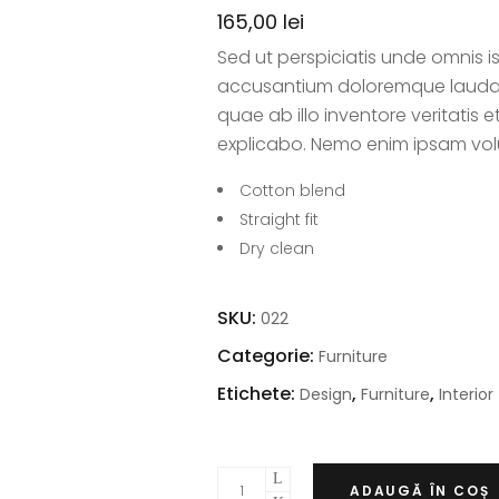
165,00
lei
Sed ut perspiciatis unde omnis i
accusantium doloremque laudan
quae ab illo inventore veritatis 
explicabo. Nemo enim ipsam vol
Cotton blend
Straight fit
Dry clean
SKU:
022
Categorie:
Furniture
Etichete:
,
,
Design
Furniture
Interior
ADAUGĂ ÎN COȘ