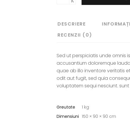
DESCRIERE
INFORMAȚI
RECENZII (0)
Sed ut perspiciatis unde omnis i
accusantium doloremque laudan
quae ab illo inventore veritatis 
odit aut fugit, sed quia conseq
voluptatem sequi nesciunt. sun
Greutate
1 kg
Dimensiuni
150 × 90 × 90 cm