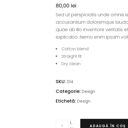
80,00
lei
Sed ut perspiciatis unde omnis i
accusantium doloremque laudan
quae ab illo inventore veritatis 
explicabo. Nemo enim ipsam vol
Cotton blend
Straight fit
Dry clean
SKU:
014
Categorie:
Design
Etichetă:
Design
ADAUGĂ ÎN COȘ