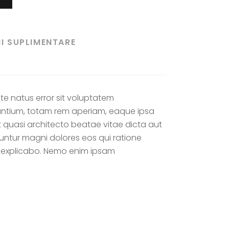
I SUPLIMENTARE
ste natus error sit voluptatem
tium, totam rem aperiam, eaque ipsa
et quasi architecto beatae vitae dicta aut
uuntur magni dolores eos qui ratione
t explicabo. Nemo enim ipsam