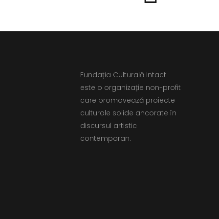
Fundația Culturală Intact
este o organizație non-profit
care promovează proiecte
culturale solide ancorate în
discursul artistic
contemporan.