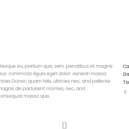
entesque eu, pretium quis, sem. penatibus et magnis
Ca
s mus. commodo ligula eget dolor. Aenean massa.
Da
cies Donec quam felis, ultricies nec, and pellente
Ta
magnis dis parturient montes, nec, and
 consequat massa quis.