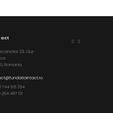
tact
ecanicilor 23, Cluj-
ca
0, Romania
ct@fundatiaintact.ro
0 744 515 254
0 264 487 131