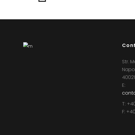
Con
Str. M
Napo
40021
E:
conta
T: +4
F: +4