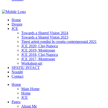
Home
Despre
JCE
Towards a Shared Vision 2024
Towards a Shared Vision 2023
Tineri artiști români în creația contemporană 2021
JCE 2020, Cluj-Napoca
JCE 2019, Montrouge
JCE 2018, Cluj-Napoca
JCE 2017, Montrouge
Workshop-uri
SPATIU INTACT
Noutăți
Contact
Home
Main Home
Home
JCE
Pages
About Me