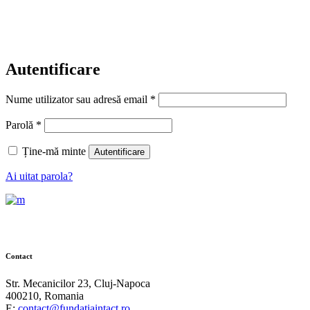
Autentificare
Obligatoriu
Nume utilizator sau adresă email
*
Obligatoriu
Parolă
*
Ține-mă minte
Autentificare
Ai uitat parola?
Contact
Str. Mecanicilor 23, Cluj-Napoca
400210, Romania
E:
contact@fundatiaintact.ro