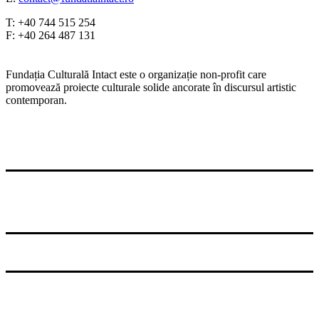
T: +40 744 515 254
F: +40 264 487 131
Fundația Culturală Intact este o organizație non-profit care
promovează proiecte culturale solide ancorate în discursul artistic
contemporan.
© 2026 Fundatia Culturala Intact