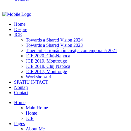
Home
Despre
JCE
Towards a Shared Vision 2024
Towards a Shared Vision 2023
Tineri artiști români în creația contemporană 2021
JCE 2020, Cluj-Napoca
JCE 2019, Montrouge
JCE 2018, Cluj-Napoca
JCE 2017, Montrouge
Workshop-uri
SPATIU INTACT
Noutăți
Contact
Home
Main Home
Home
JCE
Pages
About Me