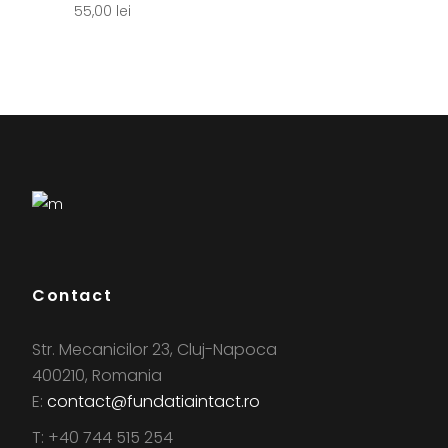
55,00
lei
Contact
Str. Mecanicilor 23, Cluj-Napoca
400210, Romania
E:
contact@fundatiaintact.ro
T: +40 744 515 254