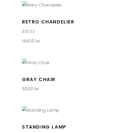
RETRO CHANDELIER
Evaluat
la
2.00
144,00
lei
din
5
GRAY CHAIR
60,00
lei
STANDING LAMP